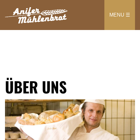
Direkt
zum
MENU ☰
Inhalt
ÜBER UNS